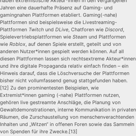
haben extremistische Akteur*innen in den vergangenen
Jahren eine dauerhafte Präsenz auf Gaming- und
gamingnahen Plattformen etabliert. Gaming(-nahe)
Plattformen sind beispielsweise die Livestreaming-
Plattformen
Twitch
und
DLive
, Chatforen wie
Discord
,
Spielevertriebsplattformen wie
Steam
und Plattformen
wie
Roblox
, auf denen Spiele erstellt, geteilt und von
anderen Nutzer*innen gespielt werden können. Auf all
diesen Plattformen lassen sich rechtsextreme Akteur*innen
und ihre digitale Propaganda relativ einfach finden – ein
Hinweis darauf, dass die Löschversuche der Plattformen
bisher nicht vollumfassend genug stattgefunden haben.
[12]
Zu den prominentesten Beispielen, wie
Extremist*innen gaming (-nahe) Plattformen nutzen,
gehören live gestreamte Anschläge, die Planung von
Gewaltdemonstrationen, interne Kommunikation in privaten
Räumen, die Zurschaustellung von menschenverachtenden
Inhalten und „Witzen“ in offenen Foren sowie das Sammeln
von Spenden für ihre Zwecke.
[13]