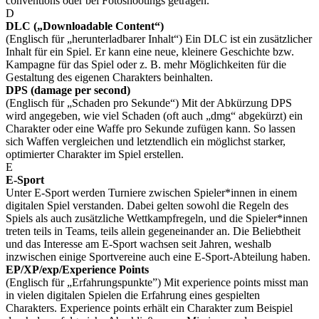
conventions oder bei Fotoshootings getragen.
D
DLC („Downloadable Content“)
(Englisch für „herunterladbarer Inhalt“) Ein DLC ist ein zusätzlicher
Inhalt für ein Spiel. Er kann eine neue, kleinere Geschichte bzw.
Kampagne für das Spiel oder z. B. mehr Möglichkeiten für die
Gestaltung des eigenen Charakters beinhalten.
DPS (damage per second)
(Englisch für „Schaden pro Sekunde“) Mit der Abkürzung DPS
wird angegeben, wie viel Schaden (oft auch „dmg“ abgekürzt) ein
Charakter oder eine Waffe pro Sekunde zufügen kann. So lassen
sich Waffen vergleichen und letztendlich ein möglichst starker,
optimierter Charakter im Spiel erstellen.
E
E-Sport
Unter E-Sport werden Turniere zwischen Spieler*innen in einem
digitalen Spiel verstanden. Dabei gelten sowohl die Regeln des
Spiels als auch zusätzliche Wettkampfregeln, und die Spieler*innen
treten teils in Teams, teils allein gegeneinander an. Die Beliebtheit
und das Interesse am E-Sport wachsen seit Jahren, weshalb
inzwischen einige Sportvereine auch eine E-Sport-Abteilung haben.
EP/XP/exp/Experience Points
(Englisch für „Erfahrungspunkte”) Mit experience points misst man
in vielen digitalen Spielen die Erfahrung eines gespielten
Charakters. Experience points erhält ein Charakter zum Beispiel