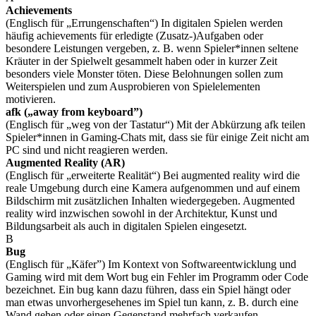
Achievements
(Englisch für „Errungenschaften“) In digitalen Spielen werden
häufig achievements für erledigte (Zusatz-)Aufgaben oder
besondere Leistungen vergeben, z. B. wenn Spieler*innen seltene
Kräuter in der Spielwelt gesammelt haben oder in kurzer Zeit
besonders viele Monster töten. Diese Belohnungen sollen zum
Weiterspielen und zum Ausprobieren von Spielelementen
motivieren.
afk („away from keyboard”)
(Englisch für „weg von der Tastatur“) Mit der Abkürzung afk teilen
Spieler*innen in Gaming-Chats mit, dass sie für einige Zeit nicht am
PC sind und nicht reagieren werden.
Augmented Reality (AR)
(Englisch für „erweiterte Realität“) Bei augmented reality wird die
reale Umgebung durch eine Kamera aufgenommen und auf einem
Bildschirm mit zusätzlichen Inhalten wiedergegeben. Augmented
reality wird inzwischen sowohl in der Architektur, Kunst und
Bildungsarbeit als auch in digitalen Spielen eingesetzt.
B
Bug
(Englisch für „Käfer”) Im Kontext von Softwareentwicklung und
Gaming wird mit dem Wort bug ein Fehler im Programm oder Code
bezeichnet. Ein bug kann dazu führen, dass ein Spiel hängt oder
man etwas unvorhergesehenes im Spiel tun kann, z. B. durch eine
Wand gehen oder einen Gegenstand mehrfach verkaufen.