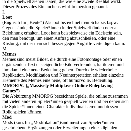
in die Spielwelt ziehen lassen, die wie eine zweite Realität wirkt.
Dieser Prozess des Eintauchens wird Immersion genannt.
L
Loot
(Englisch für „Beute“) Als loot bezeichnet man Schätze, bspw.
Gegenstände, die Spieler*innen in der Spielwelt finden oder als
Belohnung erhalten. Loot kann beispielsweise ein Edelstein sein,
den man benötigt, um einen Auftrag abzuschließen, oder eine
Rüstung, mit der man sich besser gegen Angriffe verteidigen kann.
M
Memes
Memes sind meist Bilder, die durch eine Fotomontage oder einen
ergänzenden Text das eigentliche Bild verfremden, karikieren und
ihm damit eine neue Bedeutung geben. Durch die wiederholte
Replikation, Modifikation und Neuinterpretation erhalten einzelne
Elemente des Memes eine neue, oft humorvolle, Bedeutung.
MMORPG („Massively Multiplayer Online Roleplaying
Games”)
Die Abkürzung MMORPG bezeichnet Spiele, die online zusammen
mit vielen anderen Spieler*innen gespielt werden und bei denen sich
die Spieler*innen einen Charakter individualisieren und dessen
Rolle spielen können.
Mod
Mods (kurz für „Modifikation“)sind meist von Spieler*innen
geschriebene Ergänzungen oder Erweiterungen eines digitalen