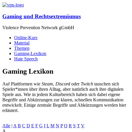
Gaming und Rechts­extremismus
Violence Prevention Network gGmbH
Online-Kurs
Material
Themen
Gaming-Lexikon
Hate Speech
Gaming Lexikon
Auf Plattformen wie
Steam
,
Discord
oder
Twitch
tauschen sich
Spieler*innen über ihren Alltag, aber natürlich auch ihre digitalen
Spiele aus. Wie in jedem Kulturbereich haben sich dabei eigene
Begriffe und Abkürzungen zur klaren, schnellen Kommunikation
entwickelt. Einige zentrale Begriffe und Abkürzungen werden hier
erläutert.
Alle
|
A
B
C
D
E
F
G
I
L
M
N
P
Q
R
S
T
V
A