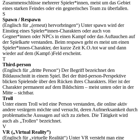
Zusammenschlüsse mehrerer Spieler*innen, meist um das Gebiet
eines starken Feindes oder ein gegnerisches Team zu überfallen.
S
Spawn / Respawn
(Englisch für „(erneut) hervorbringen“) Unter spawn wird der
Einstieg eines Spieler*innen-Charakters oder auch von
Gegner*innen oder NPCs in einen Kampf oder das Auftauchen auf
der Spielkarte verstanden. Beim respawn geht es meist um einen
Spieler*innen-Charakter, der kurze Zeit K.O./tot war und dann
wieder auf dem (Kampf-)Feld erscheint.
T
Third-person
(Englisch für „dritte Person“) Der Begriff bezeichnet den
Bildausschnitt in einem Spiel. Bei der third-person-Perspektive
blicken Spielende über den Rücken ihres Charakters. Hier ist der
Charakter permanent auf dem Bildschirm – meist unten oder in der
Mitte – sichtbar.
Troll
Unter einem Troll wird eine Person verstanden, die online aktiv
andere verärgern möchte und versucht, deren Aufmerksamkeit durch
problematische Aussagen auf sich zu ziehen. Die Tätigkeit wird
auch als „Trollen“ bezeichnet.
V
VR („Virtual Reality”)
(Englisch für „virtuelle Realität“) Unter VR versteht man eine