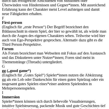
durch das erfolgreiche Abschließen von Missionen oder
Überwinden von Hindernissen und Gegner*innen. Mit ausreichend
Erfahrung kann der Charakter meist Level aufsteigen und damit
neue Fähigkeiten erhalten.
F
First-person
(Englisch für „erste Person“) Der Begriff bezeichnet den
Bildausschnitt in einem Spiel, der hier so gewählt ist, als würde man
durch die Augen des eigenen Charakters sehen. Teilweise wird hier
auch von Ego-Perspektive gesprochen. Alternativ dazu gibt es die
Third Person-Perspektive.
Forum
Als Forum bezeichnet man Webseiten mit Fokus auf den Austausch
und das Diskutieren unter Nutzer*innen; Foren sind meist in
Themenstränge (Threads) untergliedert.
G
gg („good game“)
(Englisch für „Gutes Spiel“) Spieler*innen nutzen die Abkürzung
gg als ein Lob oder Dankeschön für einen guten Spielzug oder ein
insgesamt gutes Spielen eines*einer anderen Spielenden in
Mehrpersonenspielen.
I
Immersion
Spieler*innen können sich durch liebevolle Visualisierungen,
intuitive Spielsteuerung, packende Musik und gute Geschichten tief